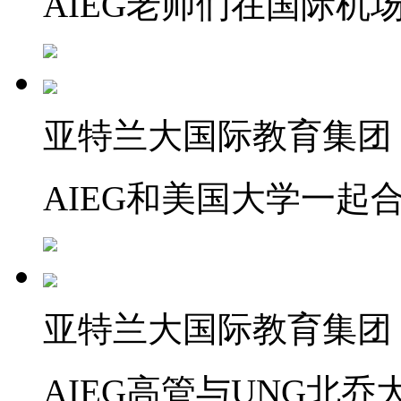
AIEG老师们在国际机
亚特兰大国际教育集团
AIEG和美国大学一起
亚特兰大国际教育集团
AIEG高管与UNG北