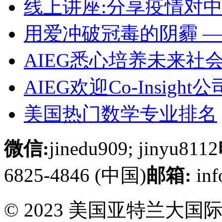
线上讲座:分享疫情对
用爱冲破冠毒的阴霾 
AIEG悉心培养未来社
AIEG欢迎Co-Insigh
美国热门数学专业排名
微信:
jinedu909; jinyu8112
6825-4846 (中国)
邮箱:
inf
© 2023 美国亚特兰大