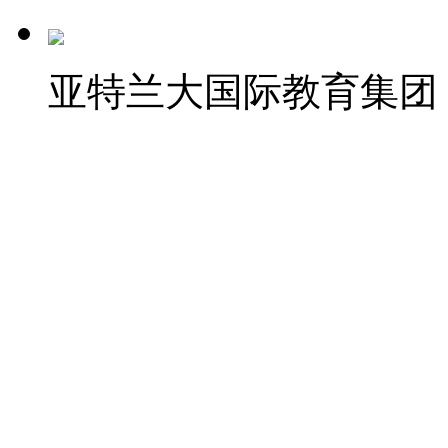
亚特兰大国际教育集团
百名美中学生在卡特