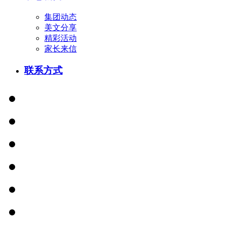
集团动态
美文分享
精彩活动
家长来信
联系方式