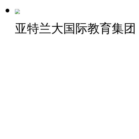
亚特兰大国际教育集团
百名美中学生在卡特