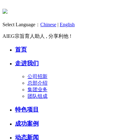
Select Language：
Chinese
|
English
AIEG宗旨
育人助人 , 分享利他 !
首页
走进我们
公司招新
总部介绍
集团业务
团队组成
特色项目
成功案例
动态新闻