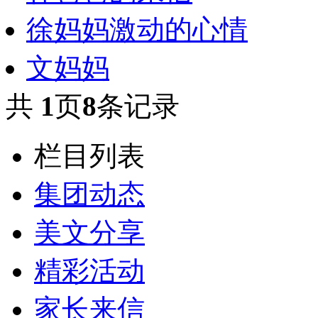
徐妈妈激动的心情
文妈妈
共
1
页
8
条记录
栏目列表
集团动态
美文分享
精彩活动
家长来信