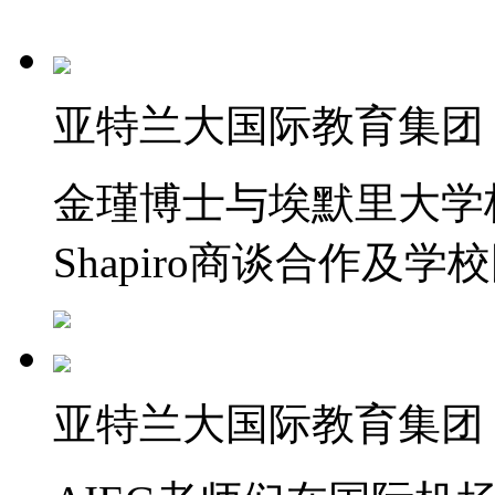
亚特兰大国际教育集团
金瑾博士与埃默里大学校长D
Shapiro商谈合作及学
亚特兰大国际教育集团