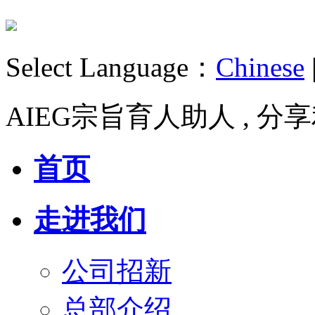
Select Language：
Chinese
AIEG宗旨
育人助人 , 分享
首页
走进我们
公司招新
总部介绍