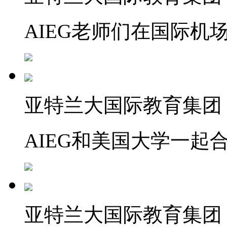
AIEG老师们在国际机
亚特兰大国际教育集团
AIEG和美国大学一起
亚特兰大国际教育集团