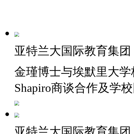
亚特兰大国际教育集团
金瑾博士与埃默里大学校长D
Shapiro商谈合作及学
亚特兰大国际教育集团