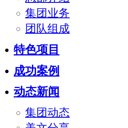
集团业务
团队组成
特色项目
成功案例
动态新闻
集团动态
美文分享