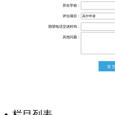
所在学校：
评估项目：
期望电话交谈时间：
其他问题：
栏目列表